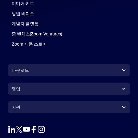
미디어 키트
방법 비디오
개발자 플랫폼
줌 벤처스(Zoom Ventures)
Zoom 제품 스토어
Zoom 제품 스토어
다운로드
Zoom Workplace 앱
Zoom Workplace 앱
영업
Zoom Rooms 앱
Zoom Rooms 앱
+1 888-799-9666
클릭하여 통화
Zoom Rooms Controller
지원
지원
영업팀에 문의
브라우저 확장프로그램
테스트 줌
플랜 & 가격
Outlook 플러그인
계정
데모 요청하기
iPhone 및 iPad 앱
iPhone 및 iPad 앱