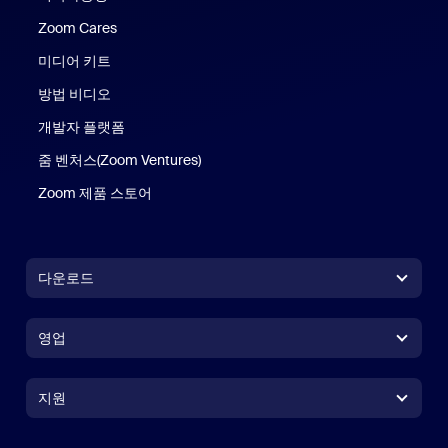
Zoom Cares
Zoom Cares
미디어 키트
방법 비디오
개발자 플랫폼
줌 벤처스(Zoom Ventures)
Zoom 제품 스토어
Zoom 제품 스토어
다운로드
Zoom Workplace 앱
Zoom Workplace 앱
영업
Zoom Rooms 앱
Zoom Rooms 앱
+1 888-799-9666
클릭하여 통화
Zoom Rooms Controller
지원
지원
영업팀에 문의
브라우저 확장프로그램
테스트 줌