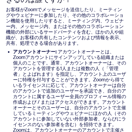
お客様がZoomでメッセージを送信したり、ミーティン
グやウェビナーに参加したり、その他のコラボレーショ
ン機能を使用したりすると、ミーティング内、ウェビナ
ー内、メッセージ内、またはその他のコラボレーション
機能の外部にいるサードパーティを含む、ほかの人や組
織が、お客様の共有したコンテンツおよび情報を表示、
共有、処理できる場合があります。
アカウントオーナー:
アカウントオーナーとは、
Zoomアカウントにサインアップしている組織または
個人のことです。通常、アカウントオーナーは、その
アカウントを管理する1人または複数の人（「管理
者」とよばれます）を指定し、アカウント上のユーザ
ーに特権を付与することができます。Zoomから得て
いるライセンスに応じて、アカウントオーナーは自分
のアカウントで追加のユーザーを承認でき、自分のア
カウントに属するユーザー全員のプロフィール情報の
作成および / またはアクセスができます。アカウント
オーナーとそのユーザーは、自分のアカウントで主催
しているミーティングやウェビナーにほかの人（その
アカウントに参加していない外部参加者、ならびにラ
イセンスのない参加者を含む）を招待できます。
Zoomは、アカウントオーナーのアカウントで主催さ