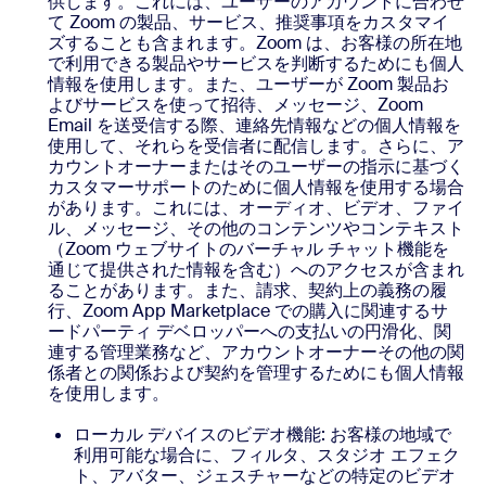
供します。これには、ユーザーのアカウントに合わせ
て Zoom の製品、サービス、推奨事項をカスタマイ
ズすることも含まれます。Zoom は、お客様の所在地
で利用できる製品やサービスを判断するためにも個人
情報を使用します。また、ユーザーが Zoom 製品お
よびサービスを使って招待、メッセージ、Zoom
Email を送受信する際、連絡先情報などの個人情報を
使用して、それらを受信者に配信します。さらに、ア
カウントオーナーまたはそのユーザーの指示に基づく
カスタマーサポートのために個人情報を使用する場合
があります。これには、オーディオ、ビデオ、ファイ
ル、メッセージ、その他のコンテンツやコンテキスト
（Zoom ウェブサイトのバーチャル チャット機能を
通じて提供された情報を含む）へのアクセスが含まれ
ることがあります。また、請求、契約上の義務の履
行、Zoom App Marketplace での購入に関連するサ
ードパーティ デベロッパーへの支払いの円滑化、関
連する管理業務など、アカウントオーナーその他の関
係者との関係および契約を管理するためにも個人情報
を使用します。
ローカル デバイスのビデオ機能: お客様の地域で
利用可能な場合に、フィルタ、スタジオ エフェク
ト、アバター、ジェスチャーなどの特定のビデオ