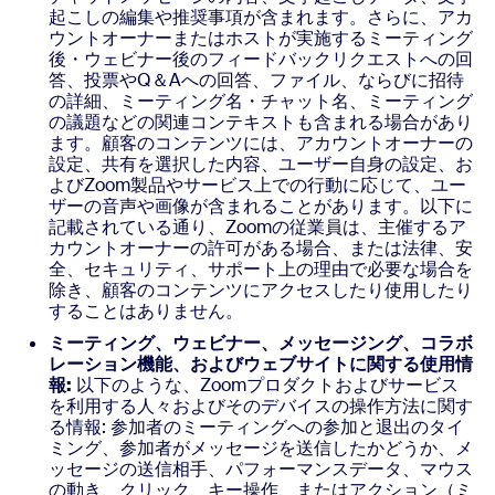
起こしの編集や推奨事項が含まれます。さらに、アカ
ウントオーナーまたはホストが実施するミーティング
後・ウェビナー後のフィードバックリクエストへの回
答、投票やQ＆Aへの回答、ファイル、ならびに招待
の詳細、ミーティング名・チャット名、ミーティング
の議題などの関連コンテキストも含まれる場合があり
ます。顧客のコンテンツには、アカウントオーナーの
設定、共有を選択した内容、ユーザー自身の設定、お
よびZoom製品やサービス上での行動に応じて、ユー
ザーの音声や画像が含まれることがあります。以下に
記載されている通り、Zoomの従業員は、主催するア
カウントオーナーの許可がある場合、または法律、安
全、セキュリティ、サポート上の理由で必要な場合を
除き、顧客のコンテンツにアクセスしたり使用したり
することはありません。
ミーティング、ウェビナー、メッセージング、コラボ
レーション機能、およびウェブサイトに関する使用情
報:
以下のような、Zoomプロダクトおよびサービス
を利用する人々およびそのデバイスの操作方法に関す
る情報: 参加者のミーティングへの参加と退出のタイ
ミング、参加者がメッセージを送信したかどうか、メ
ッセージの送信相手、パフォーマンスデータ、マウス
の動き、クリック、キー操作、またはアクション（ミ