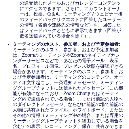
の送受信したメールおよびカレンダーコンテンツ
にアクセスできます。さらに、アカウントオーナ
ーは、投票、Q＆A、ミーティング / ウェビナー後
のフィードバックリクエストに回答したユーザー
の情報（名前や連絡先の情報など）を、回答また
はフィードバックとともに表示できます（回答が
匿名送信されている場合を除く）。
ミーティングのホスト、参加者、および予定参加者:
ミーティングのホスト、参加者、および予定参加者
は、ZoomのミーティングやZoomのネイティブカレ
ンダーサービスなどで、あなたの電子メール、表示
名、プロフィール画像、プレゼンス状態を確認できる
場合があります。ミーティングのホスト、参加者、お
よび予定参加者は、ミーティングのコンテンツ、オー
ディオ文字起こし、一斉通知メッセージ、ミーティン
ググループチャットに送信されたメッセージ（この機
能が有効になっており、Zoom Chatまたはミーティ
ング内で送信されている場合）、または前記の人物へ
のダイレクトメッセージ、ならびに前記の場で前記の
人物に共有されたファイル、ホワイトボード、または
その他の情報（ミーティング中の場合、または専用の
ミーティンググループチャットを経由している場合を
含む）の表示、レコーディング、保存、共有ができま