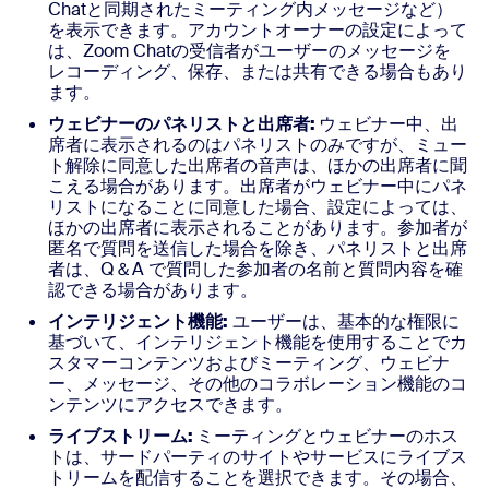
Chatと同期されたミーティング内メッセージなど）
を表示できます。アカウントオーナーの設定によって
は、Zoom Chatの受信者がユーザーのメッセージを
レコーディング、保存、または共有できる場合もあり
ます。
ウェビナーのパネリストと出席者:
ウェビナー中、出
席者に表示されるのはパネリストのみですが、ミュー
ト解除に同意した出席者の音声は、ほかの出席者に聞
こえる場合があります。出席者がウェビナー中にパネ
リストになることに同意した場合、設定によっては、
ほかの出席者に表示されることがあります。参加者が
匿名で質問を送信した場合を除き、パネリストと出席
者は、Q＆A で質問した参加者の名前と質問内容を確
認できる場合があります。
インテリジェント機能:
ユーザーは、基本的な権限に
基づいて、インテリジェント機能を使用することでカ
スタマーコンテンツおよびミーティング、ウェビナ
ー、メッセージ、その他のコラボレーション機能のコ
ンテンツにアクセスできます。
ライブストリーム:
ミーティングとウェビナーのホス
トは、サードパーティのサイトやサービスにライブス
トリームを配信することを選択できます。その場合、