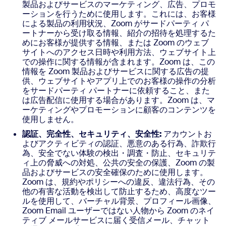
製品およびサービスのマーケティング、広告、プロモ
ーションを行うために使用します。これには、お客様
による製品の利用状況、Zoom がサードパーティ パ
ートナーから受け取る情報、紹介の招待を処理するた
めにお客様が提供する情報、または Zoom のウェブ
サイトへのアクセス日時や利用方法、ウェブサイト上
での操作に関する情報が含まれます。Zoom は、この
情報を Zoom 製品およびサービスに関する広告の提
供、ウェブサイトやアプリ上でのお客様の操作の分析
をサードパーティ パートナーに依頼すること、また
は広告配信に使用する場合があります。Zoom は、マ
ーケティングやプロモーションに顧客のコンテンツを
使用しません。
認証、完全性、セキュリティ、安全性:
アカウントお
よびアクティビティの認証、悪意のある行為、詐欺行
為、安全でない体験の検出・調査・防止、セキュリテ
ィ上の脅威への対処、公共の安全の保護、Zoom の製
品およびサービスの安全確保のために使用します。
Zoom は、規約やポリシーへの違反、違法行為、その
他の有害な活動を検出して防止するため、高度なツー
ルを使用して、バーチャル背景、プロフィール画像、
Zoom Email ユーザーではない人物から Zoom のネイ
ティブ メールサービスに届く受信メール、チャット