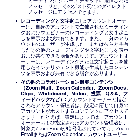
ミーティング グループ チャットに送信された
メッセージと、そのゲスト宛てのダイレクト
メッセージにアクセスできます。
レコーディングと文字起こし:
アカウントオーナ
ーは、自身のアカウントで主催されたミーティン
グおよびウェビナーのレコーディングと文字起こ
しを表示および共有できます。また、自分のアカ
ウントのユーザーが生成した、または彼らと共有
したその他のレコーディングや文字起こしを表示
および共有できる場合があります。アカウントオ
ーナーは、レコーディングまたは文字起こしを使
用したインテリジェント機能が生成したコンテン
ツを表示および共有できる場合があります。
その他のコラボレーション機能コンテンツ
（Zoom Mail、Zoom Calendar、Zoom Docs、
Clips、Whiteboard、Notes、投票、Q＆A、フ
ィードバックなど）:
アカウントオーナーと指定
されたアカウント管理者は、設定に応じて自身の
アカウントがホストするコンテンツにアクセスで
きます。たとえば、設定によっては、アカウント
オーナーおよび指定されたアカウント管理者は、
対象のZoom Emailが暗号化されていても、Zoom
EmailまたはZoom Calendarアカウントユーザー