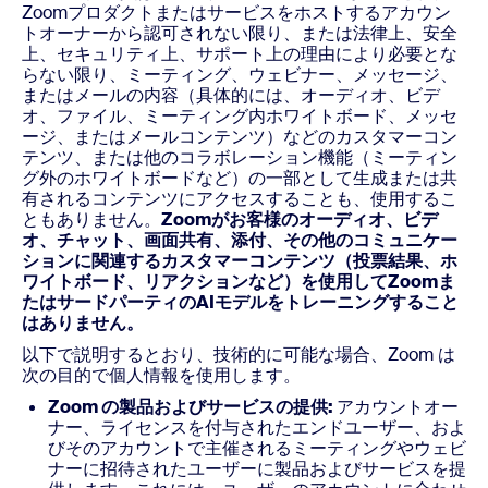
Zoomプロダクトまたはサービスをホストするアカウン
トオーナーから認可されない限り、または法律上、安全
上、セキュリティ上、サポート上の理由により必要とな
らない限り、ミーティング、ウェビナー、メッセージ、
またはメールの内容（具体的には、オーディオ、ビデ
オ、ファイル、ミーティング内ホワイトボード、メッセ
ージ、またはメールコンテンツ）などのカスタマーコン
テンツ、または他のコラボレーション機能（ミーティン
グ外のホワイトボードなど）の一部として生成または共
有されるコンテンツにアクセスすることも、使用するこ
ともありません。
Zoomがお客様のオーディオ、ビデ
オ、チャット、画面共有、添付、その他のコミュニケー
ションに関連するカスタマーコンテンツ（投票結果、ホ
ワイトボード、リアクションなど）を使用してZoomま
たはサードパーティのAIモデルをトレーニングすること
はありません。
以下で説明するとおり、技術的に可能な場合、Zoom は
次の目的で個人情報を使用します。
Zoom の製品およびサービスの提供:
アカウントオー
ナー、ライセンスを付与されたエンドユーザー、およ
びそのアカウントで主催されるミーティングやウェビ
ナーに招待されたユーザーに製品およびサービスを提