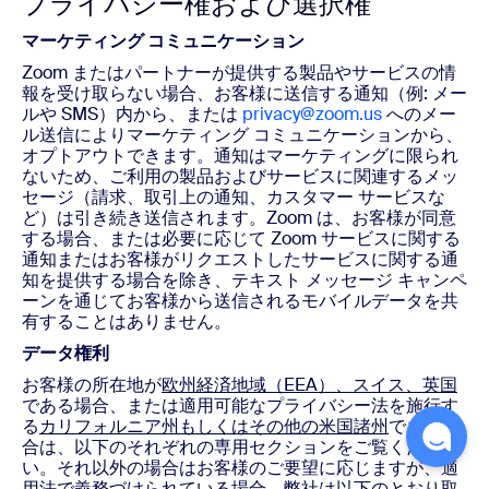
プライバシー権および選択権
マーケティング コミュニケーション
Zoom またはパートナーが提供する製品やサービスの情
報を受け取らない場合、お客様に送信する通知（例: メー
ルや SMS）内から、または
privacy@zoom.us
へのメー
ル送信によりマーケティング コミュニケーションから、
オプトアウトできます。通知はマーケティングに限られ
ないため、ご利用の製品およびサービスに関連するメッ
セージ（請求、取引上の通知、カスタマー サービスな
ど）は引き続き送信されます。Zoom は、お客様が同意
する場合、または必要に応じて Zoom サービスに関する
通知またはお客様がリクエストしたサービスに関する通
知を提供する場合を除き、テキスト メッセージ キャンペ
ーンを通じてお客様から送信されるモバイルデータを共
有することはありません。
データ権利
お客様の所在地が
欧州経済地域（EEA）、スイス、英国
である場合、または適用可能なプライバシー法を施行す
る
カリフォルニア州もしくはその他の米国諸州
である場
合は、以下のそれぞれの専用セクションをご覧くださ
い。それ以外の場合はお客様のご要望に応じますが、適
用法で義務づけられている場合、弊社は以下のとおり取