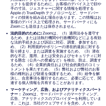
ェクトを提供するために、お客様のデバイス上で顔や
手の寸法、ジェスチャーに関する情報を処理する
Apple の TrueDepth テクノロジーなど、サードパー
ティの技術を組み込む場合があります。この情報はお
客様のデバイス上で処理され、サードパーティにも
Zoom にも送信または保存されません。
法的目的のために:
Zoomは、（1）適用法令を遵守す
るため、または法執行機関や行政機関などによる有効
な法的手続きおよび訴訟に対応、調査、参加するた
め、（2）利用規約やポリシーの潜在的違反に対する
取り締まり、または調査を実施するため、（3）潜在
的な不正、濫用、または安全およびセキュリティに対
する懸念（公共への脅威など）を検出、防止、調査す
るため、（4）企業的責任および社会的責任のコミッ
トメントを果たすため、（5）弊社および弊社のお客
様の権利および財産を保護するため、（6）紛争を解
決し、合意事項を履行するために、必要に応じて、関
連する個人情報を共有することがあります。
マーケティング、広告、およびアナリティクスパート
ナー：
Zoomは、サードパーティのマーケティング、
広告、アナリティクスのプロバイダーを利用していま
す。これは、当社のウェブサイトを含め、人々が