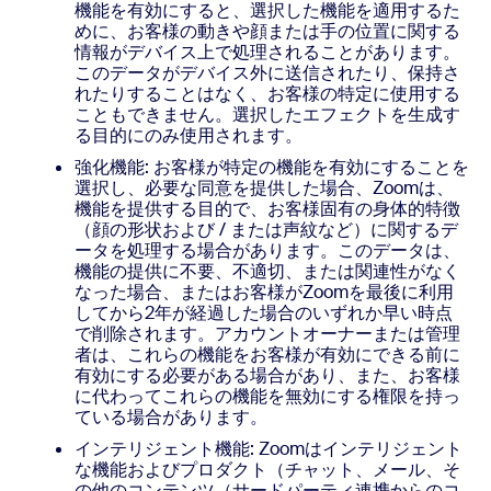
機能を有効にすると、選択した機能を適用するた
めに、お客様の動きや顔または手の位置に関する
情報がデバイス上で処理されることがあります。
このデータがデバイス外に送信されたり、保持さ
れたりすることはなく、お客様の特定に使用する
こともできません。選択したエフェクトを生成す
る目的にのみ使用されます。
強化機能: お客様が特定の機能を有効にすることを
選択し、必要な同意を提供した場合、Zoomは、
機能を提供する目的で、お客様固有の身体的特徴
（顔の形状および / または声紋など）に関するデ
ータを処理する場合があります。このデータは、
機能の提供に不要、不適切、または関連性がなく
なった場合、またはお客様がZoomを最後に利用
してから2年が経過した場合のいずれか早い時点
で削除されます。アカウントオーナーまたは管理
者は、これらの機能をお客様が有効にできる前に
有効にする必要がある場合があり、また、お客様
に代わってこれらの機能を無効にする権限を持っ
ている場合があります。
インテリジェント機能: Zoomはインテリジェント
な機能およびプロダクト（チャット、メール、そ
の他のコンテンツ（サードパーティ連携からのコ