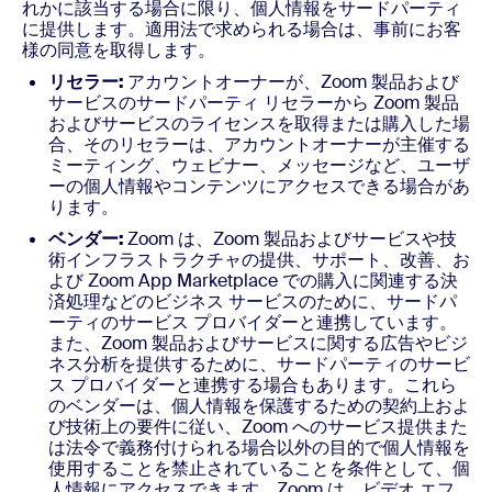
れかに該当する場合に限り、個人情報をサードパーティ
に提供します。適用法で求められる場合は、事前にお客
様の同意を取得します。
リセラー:
アカウントオーナーが、Zoom 製品および
サービスのサードパーティ リセラーから Zoom 製品
およびサービスのライセンスを取得または購入した場
合、そのリセラーは、アカウントオーナーが主催する
ミーティング、ウェビナー、メッセージなど、ユーザ
ーの個人情報やコンテンツにアクセスできる場合があ
ります。
ベンダー:
Zoom は、Zoom 製品およびサービスや技
術インフラストラクチャの提供、サポート、改善、お
よび Zoom App Marketplace での購入に関連する決
済処理などのビジネス サービスのために、サードパ
ーティのサービス プロバイダーと連携しています。
また、Zoom 製品およびサービスに関する広告やビジ
ネス分析を提供するために、サードパーティのサービ
ス プロバイダーと連携する場合もあります。これら
のベンダーは、個人情報を保護するための契約上およ
び技術上の要件に従い、Zoom へのサービス提供また
は法令で義務付けられる場合以外の目的で個人情報を
使用することを禁止されていることを条件として、個
人情報にアクセスできます。Zoom は、ビデオ エフ