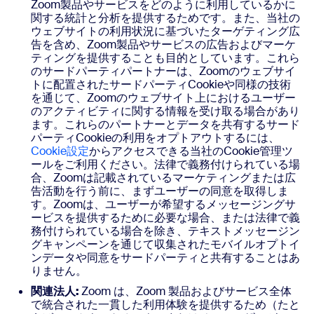
Zoom製品やサービスをどのように利用しているかに
関する統計と分析を提供するためです。また、当社の
ウェブサイトの利用状況に基づいたターゲティング広
告を含め、Zoom製品やサービスの広告およびマーケ
ティングを提供することも目的としています。これら
のサードパーティパートナーは、Zoomのウェブサイ
トに配置されたサードパーティCookieや同様の技術
を通じて、Zoomのウェブサイト上におけるユーザー
のアクティビティに関する情報を受け取る場合があり
ます。これらのパートナーとデータを共有するサード
パーティCookieの利用をオプトアウトするには、
Cookie設定
からアクセスできる当社のCookie管理ツ
ールをご利用ください。法律で義務付けられている場
合、Zoomは記載されているマーケティングまたは広
告活動を行う前に、まずユーザーの同意を取得しま
す。Zoomは、ユーザーが希望するメッセージングサ
ービスを提供するために必要な場合、または法律で義
務付けられている場合を除き、テキストメッセージン
グキャンペーンを通じて収集されたモバイルオプトイ
ンデータや同意をサードパーティと共有することはあ
りません。
関連法人:
Zoom は、Zoom 製品およびサービス全体
で統合された一貫した利用体験を提供するため（たと