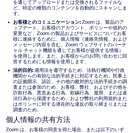
を通じてアップロードまたは交換されるファイルな
ど、特定の種類のコンテンツを自動的にスキャンしま
す。
お客様とのコミュニケーション:
Zoom は、製品のア
ップデート、お客様のアカウント、ポリシーや規約の
変更など、Zoom の製品およびサービスについてお客
様に連絡するために、個人情報（連絡先情報、および
メッセージ内容を含む、Zoom ウェブサイトのバーチ
ャル チャット機能を通じてお客様が提供する情報）
を使用します。また、お客様からのお問い合わせに回
答するためにも情報を使用します。
法的目的:
適用法を遵守するため、法執行機関や行政
機関からの有効な法的手続きに対応するため、民事上
の証拠開示、訴訟、その他の敵対的な法的手続きの調
査または参加のため、お客様、弊社、およびその他を
詐欺行為、悪意ある行為、欺瞞行為、濫用、または違
法行為から保護するため、および弊社の利用規約また
はポリシーに対する潜在的な違反の取り締まりまたは
調査のため。
個人情報の共有方法
Zoom は、お客様の同意を得た場合、または以下のいず