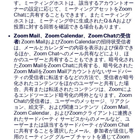
す。ミーティングホストは、該当するアカウントオー
ナーの設定に応じて、ミーティングアセットをZoom
Chatに共有することもできます。またミーティング
ホストは、ミーティング中に生成されたQ＆Aおよび
投票に対する回答を確認できる場合もあります。
Zoom Mail、Zoom Calendar、Zoom Chatの受信
者:
Zoom MailおよびZoom Calendarの招待状受信者
は、メールとカレンダーの内容を表示および保存でき
るほか、Zoom Chatへのメール共有などにより、ほ
かのユーザーと共有することもできます。暗号化され
たZoom MailをZoom Chatに共有する、暗号化された
Zoom MailをZoom Mailアカウントがないサードパー
ティの受信者に転送するなどの方法で、受信者が暗号
化されたコンテンツをほかのユーザーと共有した場
合、共有または転送されたコンテンツは、Zoomによ
るエンドツーエンド暗号化の埒外となります。Zoom
Chatの受信者は、ユーザーのメッセージ、リアクシ
ョン、絵文字、および関連コンテンツ（Zoom Mail、
Zoom Calendar、およびZoomクライアントに連携さ
れたサードパーティ サービスからのメールなど、ユ
ーザーまたは該当するサードパーティがZoom Chat
に共有することを選択したメール、参加者が送信し専
用のミーティング グループ チャットを通じてZoom