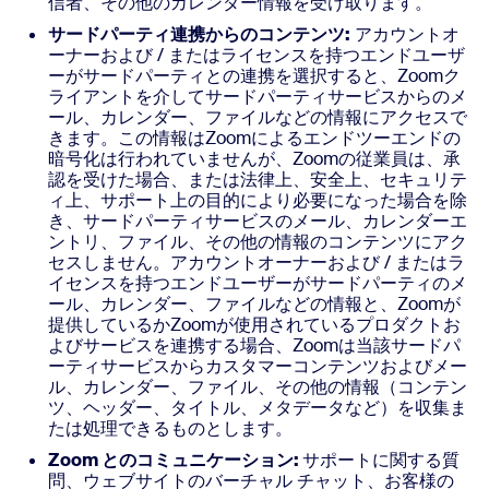
信者、その他のカレンダー情報を受け取ります。
サードパーティ連携からのコンテンツ:
アカウントオ
ーナーおよび / またはライセンスを持つエンドユーザ
ーがサードパーティとの連携を選択すると、Zoomク
ライアントを介してサードパーティサービスからのメ
ール、カレンダー、ファイルなどの情報にアクセスで
きます。この情報はZoomによるエンドツーエンドの
暗号化は行われていませんが、Zoomの従業員は、承
認を受けた場合、または法律上、安全上、セキュリテ
ィ上、サポート上の目的により必要になった場合を除
き、サードパーティサービスのメール、カレンダーエ
ントリ、ファイル、その他の情報のコンテンツにアク
セスしません。アカウントオーナーおよび / またはラ
イセンスを持つエンドユーザーがサードパーティのメ
ール、カレンダー、ファイルなどの情報と、Zoomが
提供しているかZoomが使用されているプロダクトお
よびサービスを連携する場合、Zoomは当該サードパ
ーティサービスからカスタマーコンテンツおよびメー
ル、カレンダー、ファイル、その他の情報（コンテン
ツ、ヘッダー、タイトル、メタデータなど）を収集ま
たは処理できるものとします。
Zoom とのコミュニケーション:
サポートに関する質
問、ウェブサイトのバーチャル チャット、お客様の