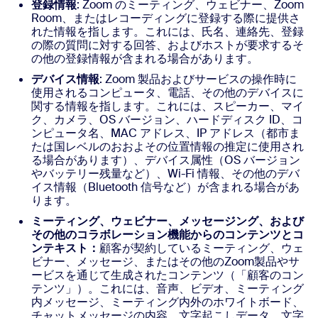
登録情報
: Zoom のミーティング、ウェビナー、Zoom
Room、またはレコーディングに登録する際に提供さ
れた情報を指します。これには、氏名、連絡先、登録
の際の質問に対する回答、およびホストが要求するそ
の他の登録情報が含まれる場合があります。
デバイス情報
: Zoom 製品およびサービスの操作時に
使用されるコンピュータ、電話、その他のデバイスに
関する情報を指します。これには、スピーカー、マイ
ク、カメラ、OS バージョン、ハードディスク ID、コ
ンピュータ名、MAC アドレス、IP アドレス（都市ま
たは国レベルのおおよその位置情報の推定に使用され
る場合があります）、デバイス属性（OS バージョン
やバッテリー残量など）、Wi-Fi 情報、その他のデバ
イス情報（Bluetooth 信号など）が含まれる場合があ
ります。
ミーティング、ウェビナー、メッセージング、および
その他のコラボレーション機能からのコンテンツとコ
ンテキスト：
顧客が契約しているミーティング、ウェ
ビナー、メッセージ、またはその他のZoom製品やサ
ービスを通じて生成されたコンテンツ（「顧客のコン
テンツ」）。これには、音声、ビデオ、ミーティング
内メッセージ、ミーティング内外のホワイトボード、
チャットメッセージの内容、文字起こしデータ、文字