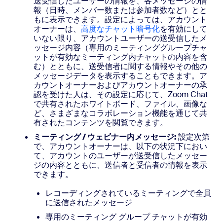
送受信したユーザーの情報を、各メッセージの情
報（日時、メンバー数または参加者数など）とと
もに表示できます。設定によっては、アカウント
オーナーは、
高度なチャット暗号化
を有効にして
いない限り、アカウントユーザーの送受信したメ
ッセージ内容（専用のミーティンググループチャ
ットが有効なミーティング内チャットの内容を含
む）とともに、送受信者に関する情報やその他の
メッセージデータを表示することもできます。ア
カウントオーナーおよびアカウントオーナーの承
認を受けた人は、その設定に応じて、Zoom Chat
で共有されたホワイトボード、ファイル、画像な
ど、さまざまなコラボレーション機能を通じて共
有されたコンテンツを閲覧できます。
ミーティング / ウェビナー内メッセージ:
設定次第
で、アカウントオーナーは、以下の状況下におい
て、アカウントのユーザーが送受信したメッセー
ジの内容とともに、送信者と受信者の情報を表示
できます。
レコーディングされているミーティングで全員
に送信されたメッセージ
専用のミーティング グループ チャットが有効