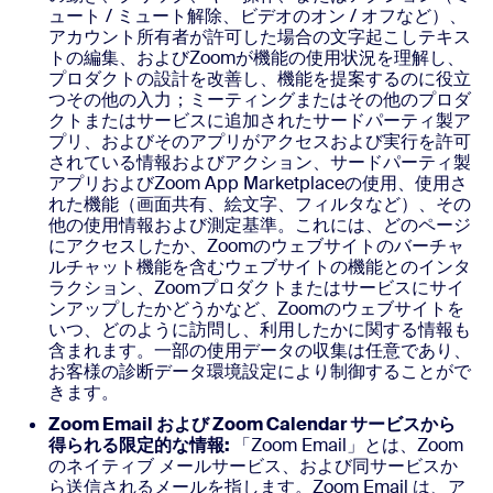
ュート / ミュート解除、ビデオのオン / オフなど）、
アカウント所有者が許可した場合の文字起こしテキス
トの編集、およびZoomが機能の使用状況を理解し、
プロダクトの設計を改善し、機能を提案するのに役立
つその他の入力；ミーティングまたはその他のプロダ
クトまたはサービスに追加されたサードパーティ製ア
プリ、およびそのアプリがアクセスおよび実行を許可
されている情報およびアクション、サードパーティ製
アプリおよびZoom App Marketplaceの使用、使用さ
れた機能（画面共有、絵文字、フィルタなど）、その
他の使用情報および測定基準。これには、どのページ
にアクセスしたか、Zoomのウェブサイトのバーチャ
ルチャット機能を含むウェブサイトの機能とのインタ
ラクション、Zoomプロダクトまたはサービスにサイ
ンアップしたかどうかなど、Zoomのウェブサイトを
いつ、どのように訪問し、利用したかに関する情報も
含まれます。一部の使用データの収集は任意であり、
お客様の診断データ環境設定により制御することがで
きます。
Zoom Email および Zoom Calendar サービスから
得られる限定的な情報:
「Zoom Email」とは、Zoom
のネイティブ メールサービス、および同サービスか
ら送信されるメールを指します。Zoom Email は、ア