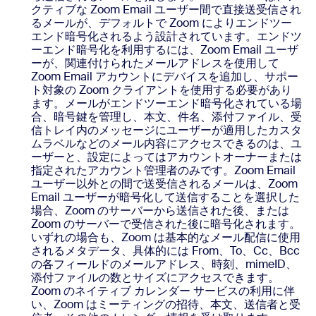
クティブな Zoom Email ユーザー間で直接送受信され
るメールが、デフォルトで Zoom によりエンドツー
エンド暗号化されるよう設計されています。エンドツ
ーエンド暗号化を利用するには、Zoom Email ユーザ
ーが、関連付けられたメールアドレスを使用して
Zoom Email アカウントにデバイスを追加し、サポー
ト対象の Zoom クライアントを使用する必要があり
ます。メールがエンドツーエンド暗号化されている場
合、暗号鍵を管理し、本文、件名、添付ファイル、受
信トレイ内のメッセージにユーザーが適用したカスタ
ムラベルなどのメール内容にアクセスできるのは、ユ
ーザーと、設定によってはアカウントオーナーまたは
指定されたアカウント管理者のみです。Zoom Email
ユーザー以外との間で送受信されるメールは、Zoom
Email ユーザーが暗号化して送信することを選択した
場合、Zoom のサーバーから送信された後、または
Zoom のサーバーで受信された後に暗号化されます。
いずれの場合も、Zoom は基本的なメール配信に使用
されるメタデータ、具体的には From、To、Cc、Bcc
の各フィールドのメールアドレス、時刻、mimeID、
添付ファイルの数とサイズにアクセスできます。
Zoom のネイティブ カレンダー サービスの利用に伴
い、Zoom はミーティングの招待、本文、送信者と受