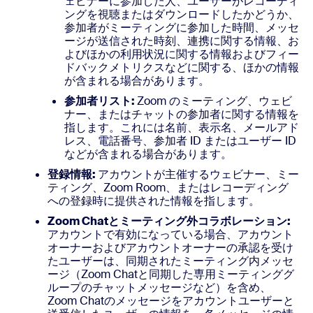
ェビナーに参加した人、ユーザーがレコーディ
ングを視聴またはダウンロードしたかどうか、
参加者がミーティングに参加した時間、メッセ
ージが送信された時刻、連携に関する情報、お
よびほかの利用状況に関する情報およびフィー
ドバックメトリクスなどに関する、ほかの情報
が含まれる場合があります。
参加者リスト:
Zoom のミーティング、ウェビ
ナー、またはチャットの参加者に関する情報を
指します。これには名前、表示名、メールアド
レス、電話番号、参加者 ID またはユーザー ID
などが含まれる場合があります。
登録情報:
アカウントが主催するウェビナー、ミー
ティング、Zoom Room、またはレコーディング
への登録時に提供された情報を指します。
Zoom Chatとミーティング外コラボレーション:
アカウントで有効になっている場合、アカウント
オーナーおよびアカウントオーナーの承認を受け
たユーザーは、同期されたミーティング内メッセ
ージ（Zoom Chatと同期した専用ミーティンググ
ループのチャットメッセージなど）を含め、
Zoom Chatのメッセージをアカウントユーザーと