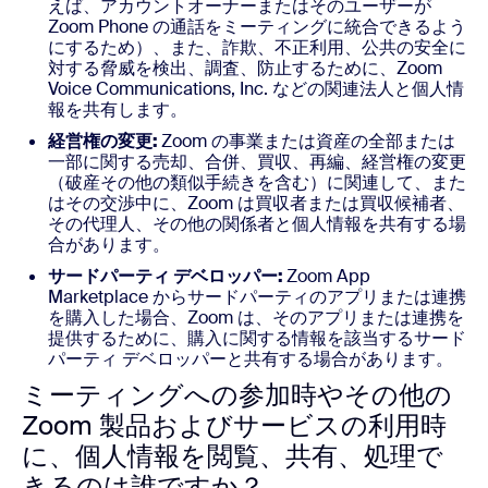
えば、アカウントオーナーまたはそのユーザーが
Zoom Phone の通話をミーティングに統合できるよう
にするため）、また、詐欺、不正利用、公共の安全に
対する脅威を検出、調査、防止するために、Zoom
Voice Communications, Inc. などの関連法人と個人情
報を共有します。
経営権の変更:
Zoom の事業または資産の全部または
一部に関する売却、合併、買収、再編、経営権の変更
（破産その他の類似手続きを含む）に関連して、また
はその交渉中に、Zoom は買収者または買収候補者、
その代理人、その他の関係者と個人情報を共有する場
合があります。
サードパーティ デベロッパー:
Zoom App
Marketplace からサードパーティのアプリまたは連携
を購入した場合、Zoom は、そのアプリまたは連携を
提供するために、購入に関する情報を該当するサード
パーティ デベロッパーと共有する場合があります。
ミーティングへの参加時やその他の
Zoom 製品およびサービスの利用時
に、個人情報を閲覧、共有、処理で
きるのは誰ですか？