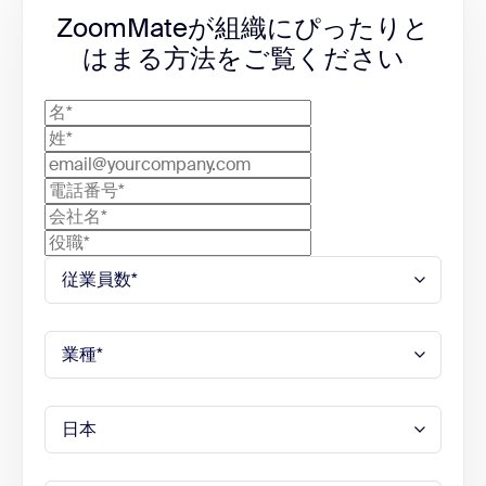
Scheduler
無制限のカスタムミーティング要約テンプレート
ZoomMateが組織にぴったりと
1件の個人予約ページ
エージェント
はまる方法をご覧ください
Whiteboard
サードパーティアプリとの連携機能を備えたカス
タムエージェントビルダー
編集可能なホワイトボード3件
エージェントのカスタマイズに関するナレッジバ
Clips
ンク
営業、IT、マーケティング、財務などに特化した
2分間のクリップ5本
事前構築済みエージェント
Mail
エージェントライブラリとチャネルの導入
ZoomでGmailまたはOutlookを接続
エージェント型検索
Calendar
ウェブ検索、Zoomソース、接続済みのサードパ
ーティデータソース
Googleカレンダー / Microsoftカレンダーを同期
Deep research（ディープリサーチ）
Tasks
ワークフロー
タスクを抽出、管理、完了
高度なAIノードとツールを使用した、Zoomやサ
Hub
ードパーティのアプリケーションへのアクセスを
備えたワークフロー
Zoomファイルを1か所に集約
ワークフローテンプレートとパーソナルライブラ
リ
AI Productivity Suite