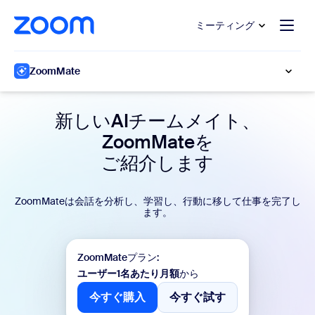
ンテンツへスキップ
チャットへスキップ
ミーティング
ZoomMate
新しいAIチームメイト、
ZoomMateを
ご紹介します
ZoomMateは会話を分析し、学習し、行動に移して仕事を完了し
ます。
ZoomMateプラン:
ユーザー1名あたり月額
から
今すぐ購入
今すぐ試す
今すぐ購入
今すぐ試す