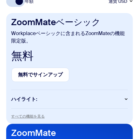
年額
通貨
USD
ZoomMateベーシック
Workplaceベーシックに含まれるZoomMateの機能
限定版。
無料
無料でサインアップ
無料でサインアップ
ハイライト:
AI機能
すべての機能を見る
すべての機能を見る
ミーティング要約（1か月あたり3回の主催ミーテ
ィングで）
ZoomMate
ミーティング内質問（1か月あたり3回の主催ミー