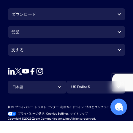
ダウンロード
Zoom Workplace アプリ
Zoom Workplace アプリ
営業
Zoom Rooms アプリ
Zoom Rooms アプリ
1.888.799.9666
クリックで発信
Zoom Rooms コントローラ
支える
支える
営業担当にお問い合わせ
ブラウザ拡張機能
ズームのテスト
プランと価格
Outlook プラグイン
アカウント
デモを申し込む
iPhone / iPadアプリ
言語
通貨
サポートセンター
サポートセンター
ウェビナーとイベント
Androidアプリ
日本語
US Dollar $
ラーニングセンター
Zoom Experience Center
Zoom Experience Center
Zoomバーチャル背景
Deutsch
US Dollar $
Zoomコミュニティ
規約
プライバシー
トラスト センター
利用ガイドライン
法務とコンプライアンス
English
テクニカルコンテンツライブラリ
テクニカルコンテンツライブラ
プライバシーの選択
Cookies Settings
サイトマップ
サイトマップ
Copyright ©2026 Zoom Communications, Inc.All rights reserved.
Español
フィードバック
お問い合わせ
お問い合わせ
Français