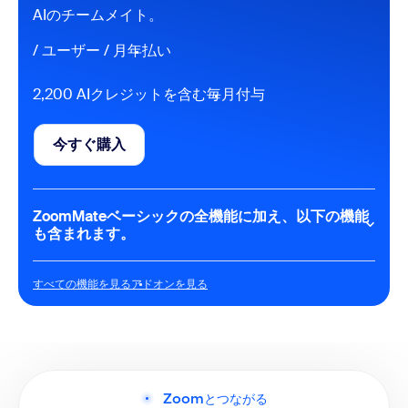
ティングで）
AIのチームメイト。
Zoomおよびサードパーティミーティングプラッ
トフォーム向けのAIノート作成（My Notes）（1
/ ユーザー / 月
年払い
か月あたり3回利用可能）
AIクエリ（1か月あたり20件）
エージェント型検索（合計10ファイル、3回のミ
2,200 AIクレジットを含む
毎月付与
ーティング）
Zoomアプリケーションでのみ実行されるワーク
フロー（1か月あたり10回実行）
今すぐ購入
今すぐ購入
AI Productivity Suite
限定的なAI機能
AIが執筆をお手伝い（Canvas）（月に3件のドキ
ZoomMateベーシックの全機能に加え、以下の機能
ュメント）
も含まれます。
Meetings
1回のミーティングにつき40分
AIワークスペース
すべての機能を見る
アドオンを見る
すべての機能を見る
アドオンを見る
ミーティング1回あたり参加者100名
生産性向上に役立つAIクレジット
チャット
1ユーザーあたり月2,200クレジット
エージェント機能が、ドキュメントの作成や更
インスタントメッセージ
新、スライドの生成など、さまざまなタスクの完
Phone
了をサポートします
ミーティング後の成果物を自動的に完成
VoIP通話
Zoomとつながる
無制限のAIノート作成