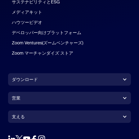
サステナビリティとESG
メディアキット
ハウツービデオ
デベロッパー向けプラットフォーム
Zoom Ventures(ズームベンチャーズ)
Zoom マーチャンダイズ ストア
Zoom マーチャンダイズ ストア
ダウンロード
Zoom Workplace アプリ
Zoom Workplace アプリ
営業
Zoom Rooms アプリ
Zoom Rooms アプリ
1.888.799.9666
クリックで発信
Zoom Rooms コントローラ
支える
支える
営業担当にお問い合わせ
ブラウザ拡張機能
ズームのテスト
プランと価格
Outlook プラグイン