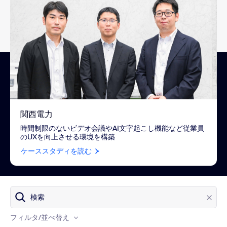
関西電力
時間制限のないビデオ会議やAI文字起こし機能など従業員
のUXを向上させる環境を構築
ケーススタディを読む
ケーススタディを読む
プロダクト
検索
業界
フィルタ
/並べ替え