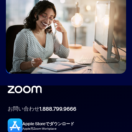
ハイブリッド型ワーカーのつながり
を保つ
Zoom は、オフィスに戻る場合でも、在宅勤務を続ける
場合でも、両方を組み合わせるのであっても、場所を
問わず、つながりを持ち、アイデアを共有し、さらに
多くのことを成し遂げるために必要なプロダクトをご
提供しています。
コミュニケーションを効率化
お問い合わせ
1.888.799.9666
Apple Storeでダウンロード
Apple用Zoom Workplace