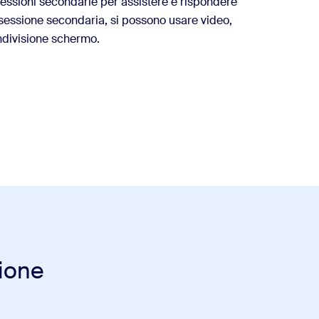
 sessioni secondarie per assistere e rispondere
sessione secondaria, si possono usare video,
ndivisione schermo.
ione