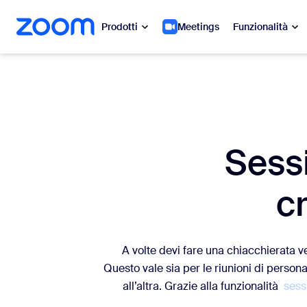
contenuto principale
a chat di assistenza
Prodotti
Meetings
Funzionalità
In evidenza
In e
Le novit
Zoom Workplace
Sess
My 
Servizi aziendali Zoom
Zo
c
Zoom CX
Ph
Zoom AI
Con
A volte devi fare una chiacchierata 
Sviluppatori
Questo vale sia per le riunioni di person
Bon
all’altra. Grazie alla funzionalità
sess
App e integrazioni