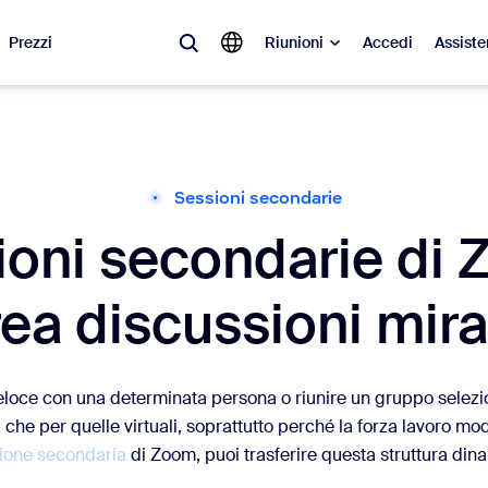
Prezzi
Riunioni
Accedi
Assiste
videnza
à del momento, le tendenze e le soluzioni che stanno riscuotendo più suc
Sessioni secondarie
ioni secondarie di 
Notes
Mee
omMate
Ro
rea discussioni mira
one
Can
tact Center
App
veloce con una determinata persona o riunire un gruppo selezi
a che per quelle virtuali, soprattutto perché la forza lavoro
sai
ione secondaria
di Zoom, puoi trasferire questa struttura dina