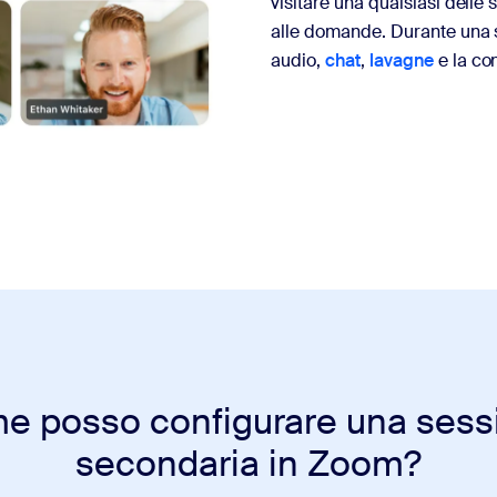
visitare una qualsiasi delle
alle domande. Durante una 
audio,
chat
,
lavagne
e la co
e posso configurare una sess
secondaria in Zoom?