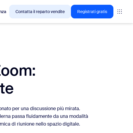
nza
Contatta il reparto vendite
Registrati gratis
cesso tra i clienti Zoom.
Zoom:
tings
oms
te
vas
rofondimenti CX
onato per una discussione più mirata.
 moderna passa fluidamente da una modalità
mica di riunione nello spazio digitale.