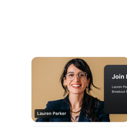
Installa sul desktop
Contattaci
Download center
+1.888.799.9666
/
+1.888.303.1012