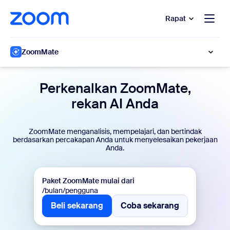
e percakapan bantuan
 ke konten utama
Rapat
ZoomMate
Perkenalkan ZoomMate,
rekan AI Anda
ZoomMate menganalisis, mempelajari, dan bertindak
berdasarkan percakapan Anda untuk menyelesaikan pekerjaan
Anda.
Paket ZoomMate mulai dari
/bulan/pengguna
Beli sekarang
Coba sekarang
Beli sekarang
Coba sekarang