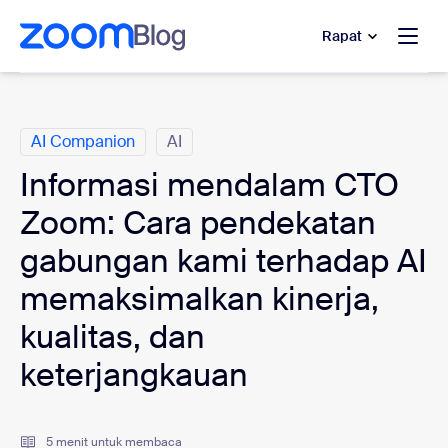
e percakapan bantuan
 ke konten utama
Rapat
Kategori
AI Companion
AI
Informasi mendalam CTO
Zoom: Cara pendekatan
gabungan kami terhadap AI
memaksimalkan kinerja,
kualitas, dan
keterjangkauan
5 menit untuk membaca