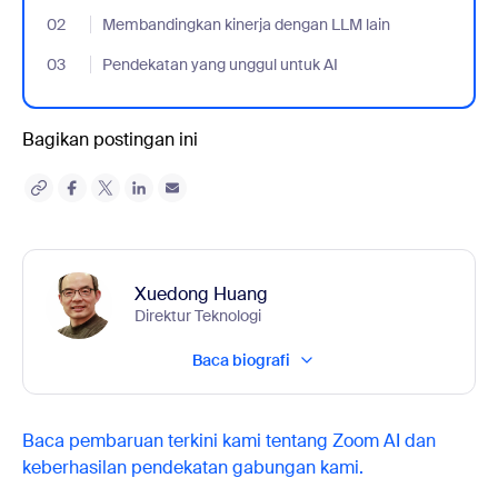
02
- Jumplink to Membandingkan kinerja dengan LLM lain
Membandingkan kinerja dengan LLM lain
03
- Jumplink to Pendekatan yang unggul untuk AI
Pendekatan yang unggul untuk AI
Bagikan postingan ini
Xuedong Huang
Direktur Teknologi
Baca biografi
Baca pembaruan terkini kami tentang Zoom AI dan
keberhasilan pendekatan gabungan kami.