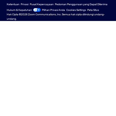
Komunitas Zoom
Zoom for Startups
Zoom for Startups
Ketentuan
Privasi
Pusat Kepercayaan
Pedoman Penggunaan yang Dapat Diterima
English
Koleksi Konten Teknis
Koleksi Konten Teknis
Hukum & Kepatuhan
Hukum & Kepatuhan
Pilihan Privasi Anda
Cookies Settings
Peta Situs
Peta Situs
Hak Cipta ©2026 Zoom Communications, Inc. Semua hak cipta dilindungi undang-
Español
Umpan Balik
undang.
Hubungi Kami
Hubungi Kami
Français
Aksesibilitas
Indonesia
Dukungan Pengembang
Dukungan Pengembang
Italiano
Pernyataan Transparansi Privasi, Keamanan, Kebijakan
日本語
Hukum, dan Undang-Undang Perbudakan Modern
Pernyataan Tr
한국어
Nederlands
Polski
Português
Русский
Svenska