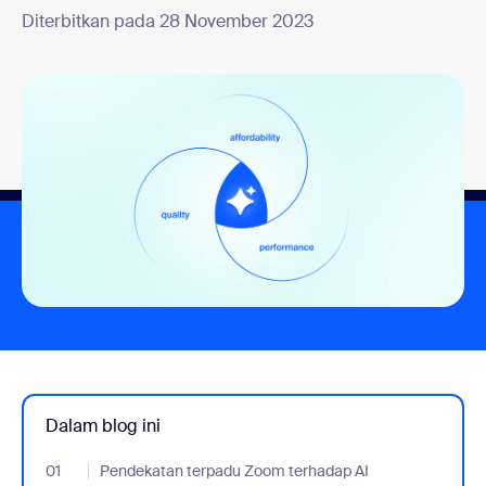
Diterbitkan pada 28 November 2023
Dalam blog ini
01
- Jumplink to Pendekatan terpadu Zoom terhadap AI
Pendekatan terpadu Zoom terhadap AI