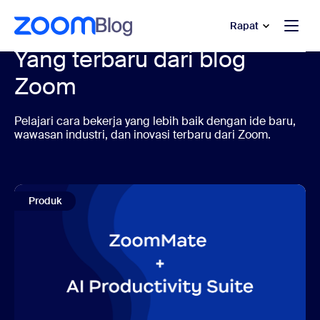
e percakapan bantuan
 ke konten utama
Rapat
Yang terbaru dari blog
Zoom
Pelajari cara bekerja yang lebih baik dengan ide baru,
wawasan industri, dan inovasi terbaru dari Zoom.
Produk