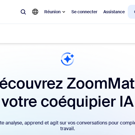
Réunion
Se connecter
Assistance
laire
ions en vogue, tendance, qui font le buzz : celles qui intéressent la cl
écouvrez ZoomMat
Notes
Mee
votre coéquipier IA
omMate
Ro
one
Can
 analyse, apprend et agit sur vos conversations pour complé
tact Center
Per
travail.