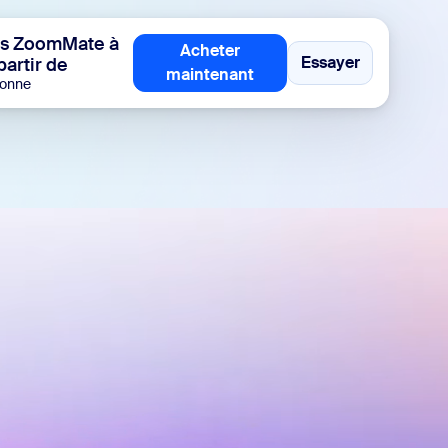
sai
ts ZoomMate à
Acheter
Essayer
partir de
Acheter maintenant
Essayer
maintenant
sonne
2