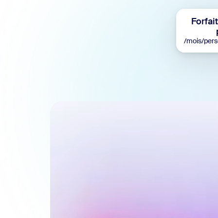
Bon
Développement
Forfai
Applications et intégrations
/mois/per
Installer sur ordinateur
Contactez-nous
Centre de téléchargement
+1.888.799.9666
/
+1.888.303.101