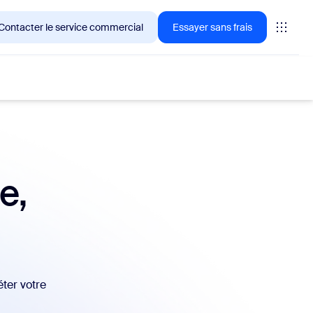
Contacter le service commercial
Essayer sans frais
ientèle de Zoom en ce moment.
e,
tings
oms
vas
ter votre
formance CX