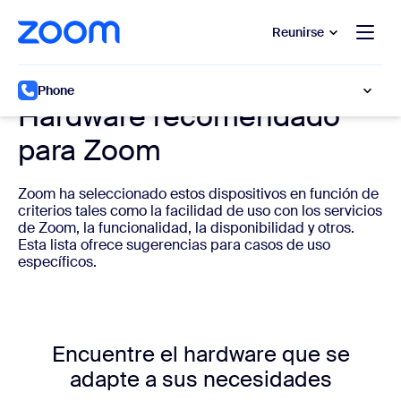
 al contenido principal
 ir al chat de ayuda
Reunirse
Hardware del sistema de telefonía en la nube
Phone
Hardware recomendado
para Zoom
Zoom ha seleccionado estos dispositivos en función de
criterios tales como la facilidad de uso con los servicios
de Zoom, la funcionalidad, la disponibilidad y otros.
Esta lista ofrece sugerencias para casos de uso
específicos.
Encuentre el hardware que se
adapte a sus necesidades