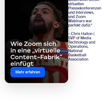
virtuellen
Pressekonferenzen
und Interviews,
und Zoom
Webinars war
perfekt dafür.“
– Chris Halton |
SVP of Media
Technology and
Wie Zoom sich
Operations,
in eine „virtuelle
National
Basketball
Content-Fabrik“
Association
einfügt
Mehr erfahren