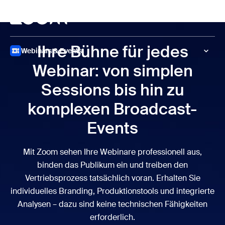
ptinhalt wechseln
fe-Chat wechseln
Meeting
Ihre Bühne für jedes
Webinars & Events
Webinar: von simplen
Sessions bis hin zu
komplexen Broadcast-
Events
Mit Zoom sehen Ihre Webinare professionell aus,
binden das Publikum ein und treiben den
Vertriebsprozess tatsächlich voran. Erhalten Sie
individuelles Branding, Produktionstools und integrierte
Analysen – dazu sind keine technischen Fähigkeiten
erforderlich.