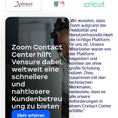
„Wir wussten, dass
Zoom aufgrund der
Flexibilität und
Benutzerfreundlichkeit
die richtige Plattform
für uns ist. Unsere
Zoom Contact
Mitarbeiter waren von
Center hilft
der Plattform
begeistert und
Vensure dabei,
konnten sie ohne
weltweit eine
große Schulung
nutzen. Dies,
schnellere
zusammen mit den
technischen
und
Merkmalen,
nahtlosere
bedeutete, dass es
alle unsere
Kundenbetreu
Anforderungen in
ung zu bieten
einem Contact Center
erfüllte.“
Mehr erfahren