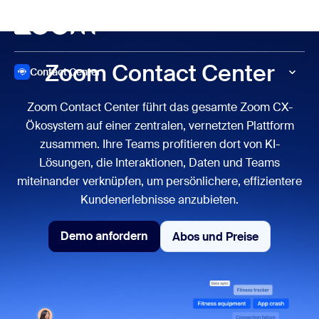
ptinhalt wechseln
fe-Chat wechseln
Meeting
Zoom Contact Center
Contact Center
Zoom Contact Center führt das gesamte Zoom CX-
Ökosystem auf einer zentralen, vernetzten Plattform
zusammen. Ihre Teams profitieren dort von KI-
Lösungen, die Interaktionen, Daten und Teams
miteinander verknüpfen, um persönlichere, effizientere
Kundenerlebnisse anzubieten.
Demo anfordern
Abos und Preise
Abos und Preise
Demo anfordern