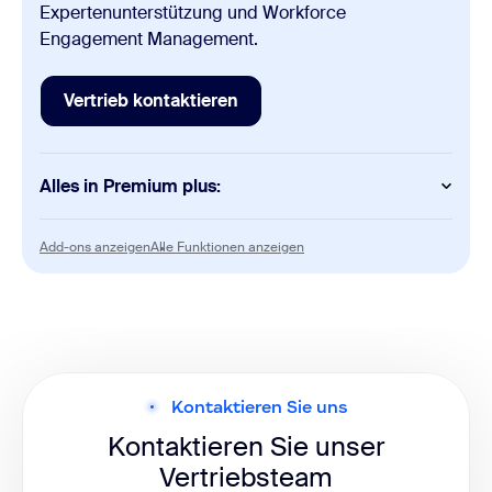
Expertenunterstützung und Workforce
Engagement Management.
Vertrieb kontaktieren
Vertrieb kontaktieren
Alles in Premium plus:
KI
Add-ons anzeigen
Alle Funktionen anzeigen
Add-ons anzeigen
Alle Funktionen anzeigen
KI-Expertenunterstützung
Advanced Quality Management
Workforce Management
Kontaktieren Sie uns
Kontaktieren Sie unser
Vertriebsteam