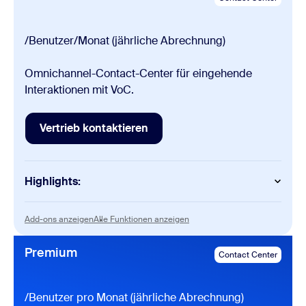
/Benutzer/Monat (jährliche Abrechnung)
Omnichannel-Contact-Center für eingehende
Interaktionen mit VoC.
Vertrieb kontaktieren
Vertrieb kontaktieren
Highlights:
Contact Center
Add-ons anzeigen
Alle Funktionen anzeigen
Add-ons anzeigen
Alle Funktionen anzeigen
Flow-Editor und Sprachdialogsystem
Transkription in Echtzeit
Premium
Contact Center
Fernsteuerung
CTI-Integration für Mitarbeiter (CRM, ZEN, NOW,
MSFT)
Umfragen/Kundenmeinungen
/Benutzer pro Monat (jährliche Abrechnung)